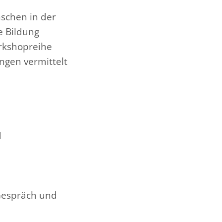
schen in der
e Bildung
rkshopreihe
ungen vermittelt
d
 Gespräch und