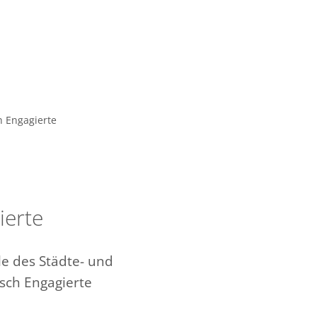
Mitgliederbereich (alt)
Mitgliederbereich (neu)
les
Themen
Newsletter
h Engagierte
ierte
le des Städte- und
ch Engagierte