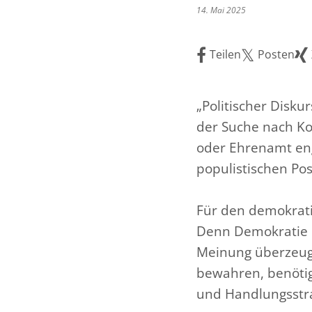
14. Mai 2025
Teilen
Posten
„Politischer Disk
der Suche nach K
oder Ehrenamt eng
populistischen Pos
Für den demokrat
Denn Demokratie l
Meinung überzeuge
bewahren, benöti
und Handlungsstra