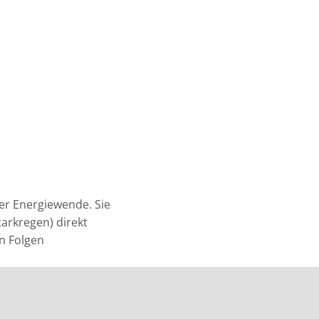
Mitgliederbereich (alt)
Mitgliederbereich (neu)
les
Themen
Newsletter
er Energiewende. Sie
arkregen) direkt
en Folgen